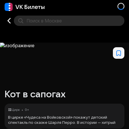
Поиск
в Москве
Места
Кот в сапогах
•
Цирк
0+
В цирке «Чудеса на Войковской» покажут детский
спектакль по сказке Шарля Перро. В истории — хитрый
кот, который помогает своему бедному хозяину.