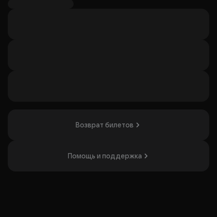
Спектакль понравится любителям сказок и семейным
зрителям.
Организатор: ООО "ЦИРК ЧУДЕС ПРОДАКШН ",
ИНН 7733406460
Возврат билетов
Помощь и поддержка