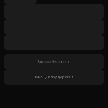
Mori с живым бэндом.
А так же программа с авторскими песнями проектов
Неонуар и Ai Mori.
Билет Meet & Greet включает:
— личное общение с артистом
— совместное фото с артистом
— автограф-сессию
— вход на танцпол
Организатор: ООО «За Лесом», ИНН 9715514988
Возврат билетов
Помощь и поддержка