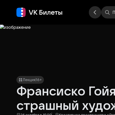
Места
П
Лекция
16+
Франсиско Гойя
страшный худож
24 октября в 19.00
Креативное пространство «Лю