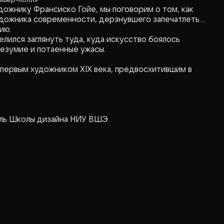
дожнику Франсиско Гойе, мы поговорим о том, как
удожника современности, дерзнувшего запечатлеть
ию.
лился заглянуть туда, куда искусство боялось
езумие и потаенные ужасы.
 первым художником XIX века, предвосхитившим в
ель Школы дизайна НИУ ВШЭ.