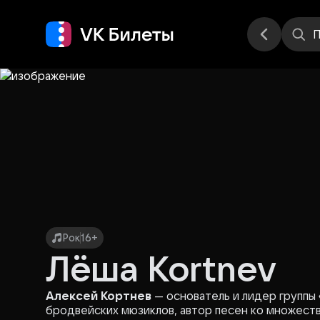
Места
П
Рок
16+
Лёша Kortnev
Алексей Кортнев
— основатель и лидер группы 
бродвейских мюзиклов, автор песен ко множеств