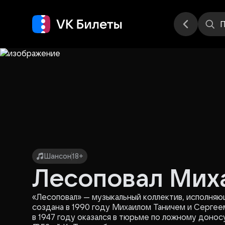
Места
П
Шансон
18+
Лесоповал Миха
«Лесоповал» — музыкальный коллектив, исполняющ
создана в 1990 году Михаилом Таничем и Сергеем
в 1947 году оказался в тюрьме по ложному донос