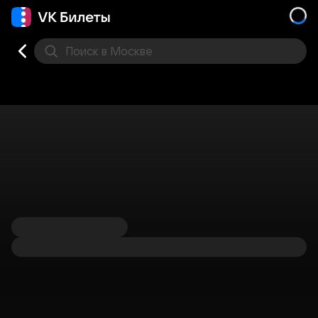
Поиск
в Москве
Места