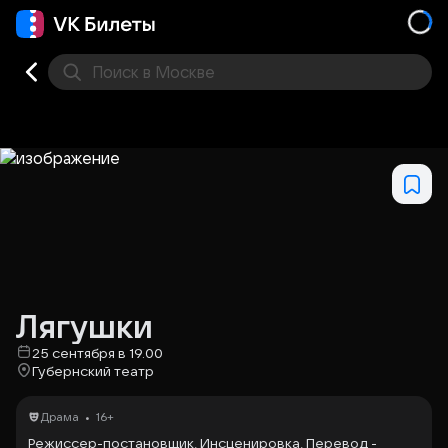
Поиск
в Москве
Места
Лягушки
25 сентября в 19.00
Губернский театр
•
Драма
16+
Режиссер-постановщик, Инсценировка, Перевод -