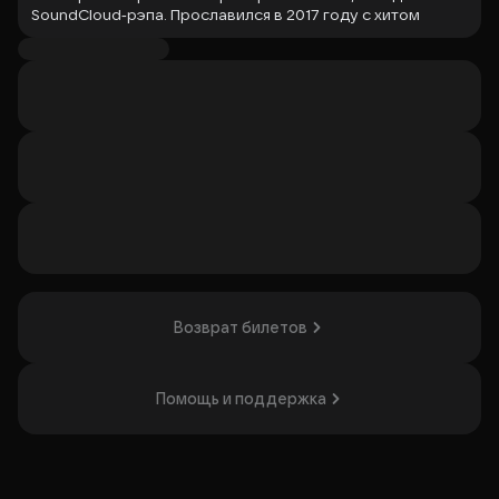
SoundCloud‑рэпа. Прославился в 2017 году с хитом
«Gucci Gang». Известные треки: «Esskeetit», «I Love It»,
«Arms Around You». Альбомы:
Lil Pump
(2017),
Harverd
Dropout
(2019),
Lil Pump 2
(2023).
Организатор: ООО "КРЫЛЬЯ МУЗЫКИ", ИНН 9725201776
Возврат билетов
Помощь и поддержка