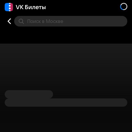
Поиск
в Москве
Места