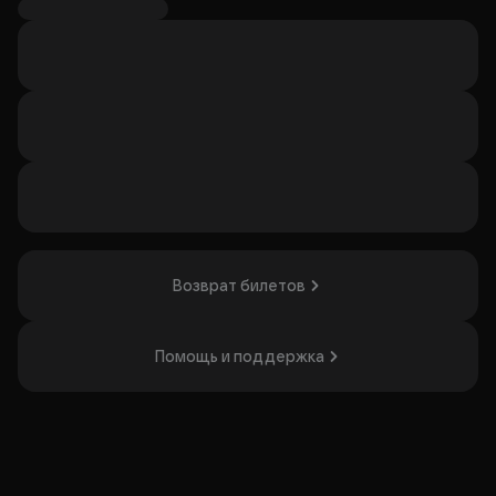
школьного возраста. Лихо закрученный сюжет, яркие
характеры героев, интерактивное общение персонажей
и интересные пространственные декорации держат в
напряжении внимание даже самых юных зрителей.
Продолжительность: 45 минут
Для детей от 3-х лет и их родителей
Организатор: ООО "ТЕАТР ПЛЮС", ИНН 9723122889
Возврат билетов
Помощь и поддержка