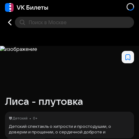
Поиск
в Москве
Места
Лиса - плутовка
•
Детский
0+
Детский спектакль о хитрости и простодушии, о
доверии и прощении, о сердечной доброте и
милосердии создан для детей дошкольного и младшего