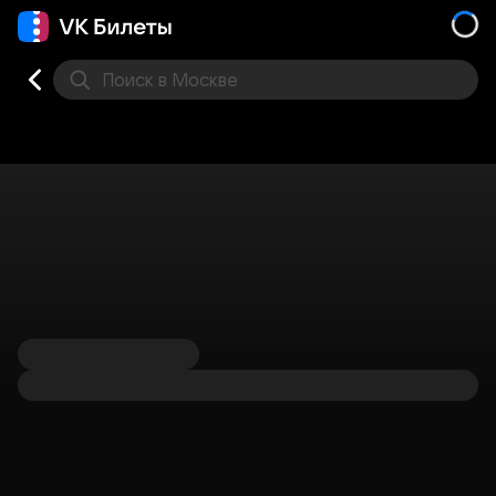
Поиск
в Москве
Места