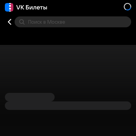
Поиск
в Москве
Места