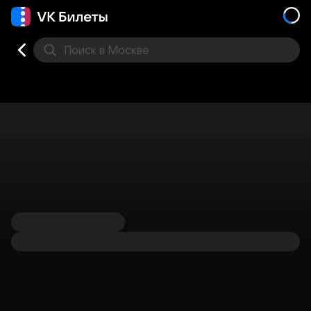
Поиск
в Москве
Места