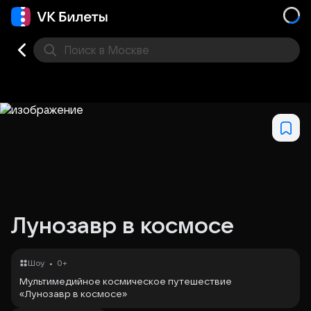
Поиск
в Москве
Места
Лунозавр в космосе
•
Шоу
0+
Мультимедийное космическое путешествие
«Лунозавр в космосе»
Существуют ли инопланетяне и пришельцы и можно ли с