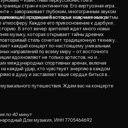
Узуновым – известным перкуссионистом и
 границы стран и континентов. Его виртуозная игра
нте – завораживает глубоким, многогранным звуком
бъединяющей традиции Востока и современные ритмы.
омпозиции, исполнение которых включает живое
ю атмосферу. Каждое его прикосновение к дарбуке
сторию. В этот вечер зрителей ждет много новых
лняя музыку, которая открывает тайны древних
еповторимый стиль сочетает традиционную технику с
лает каждый концерт по-настоящему уникальным.
ных направлений по всему миру – от восточного
иции вдохновляют не только артистов, но и
ших международных спортивных аренах, включая
 на каждый удар, кто чувствует энергию в каждом
прямо в душу и заставляет ваше сердце биться в
 музыкального путешествия. Ждем вас на концерте
ия по 40 минут
ународный Дом музыки», ИНН 7705464692