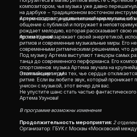
Погрузитесь в магию ритмов вместе с Артемом 
композитором, чья музыка уже давно перешагнула
на дарбуке – традиционном восточном инструме
и переносит вас в удивительный мир музыки, о
Артем создает уникальные экспериментальные к
общение с публикой и погружает в неповториму
рождает мелодию, которая рассказывает свою и
произведений.
Артем Узунов заряжает своей энергетикой, испо
ритмов и современные музыкальные миры. Его н
современными ритмическими решениями, что де
Под музыку Артема выступают танцоры самых раз
танца до современного перформанса. Его композ
спортсменов: музыка Артема звучала на крупней
Олимпийские игры!
Этот концерт – для тех, чье сердце откликается
ритме. Если вы любите звук, который проникает 
унисон с музыкой, этот вечер для вас.
Не упустите шанс стать частью фантастического
Артема Узунова!
В программе возможны изменения
Продолжительность мероприятия:
2 отделен
Организатор: ГБУК г. Москвы «Московский межд