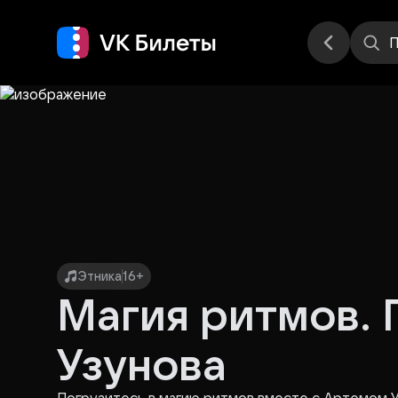
Места
П
Этника
16+
Магия ритмов.
Узунова