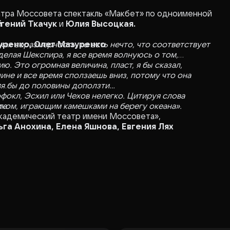
атра Моссовета спектакль «Макбет» по одноименной
й
вгений Ткачук
и
Юлия Высоцкая.
как соразмерность, то есть нечто, что соответствует
уренко, Олег Мазуренко
делая Шекспира, я все время волнуюсь о том,
. Это огромная величина, пласт, я бы сказал,
ине и все время сползаешь вниз, потому что она
тя бы до половины доползти…
в
фокл, Эсхил или Чехов нелегко. Цитируя слова
иком, играющим камешками на берегу океана».
та
академический театр имени Моссовета»,
га Анохина, Елена Яшнова, Евгения Лях
тьков
ний Васильевых
 Алексей Бафаев
Яшнова, Маруся Колесникова
н
в