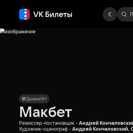
Места
П
Драма
18+
Макбет
Режиссер-постановщик -
Андрей Кончаловски
Художник-сценограф -
Андрей Кончаловский, 