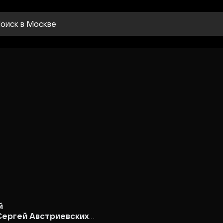
оиск
в Москве
й
Сергей Австриевских