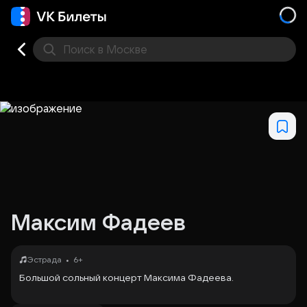
Поиск
в Москве
Места
Максим Фадеев
•
Эстрада
6+
Большой сольный концерт Максима Фадеева.