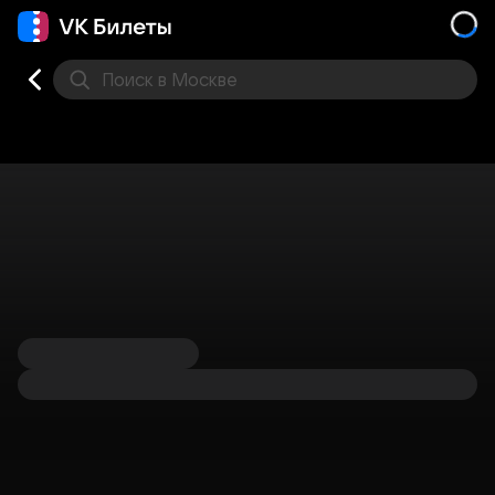
Поиск
в Москве
Места