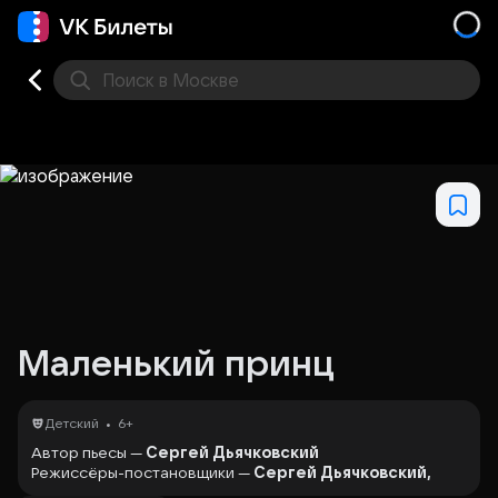
Поиск
в Москве
Места
Маленький принц
•
Детский
6+
Автор пьесы —
Сергей Дьячковский
Режиссёры-постановщики —
Сергей Дьячковский,
Евгений Герасимов