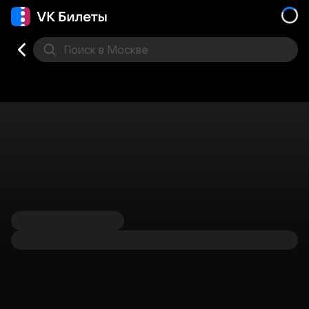
Поиск
в Москве
Места