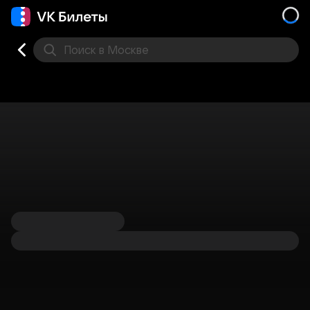
Поиск
в Москве
Места