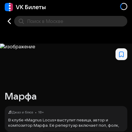
Поиск
в Москве
Места
Марфа
•
Джаз и блюз
18+
В клубе «Magnus Locus» выступит певица, автор и
композитор Марфа. Её репертуар включает поп, фолк,
джаз, эстраду и R&B. Концерт понравится любителям