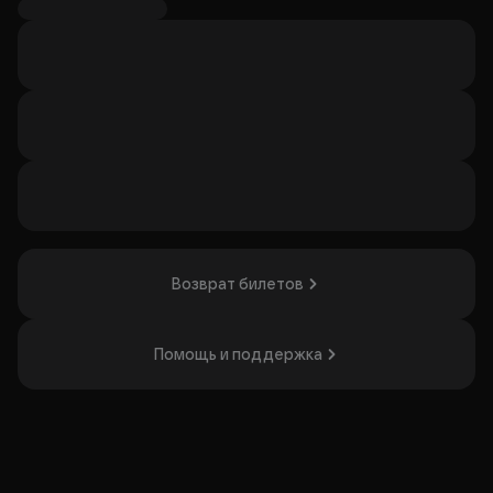
разнообразной музыки.
Организатор: ИП Игнатова Елизавета Алексеевна,
ИНН 771319458143
Возврат билетов
Помощь и поддержка