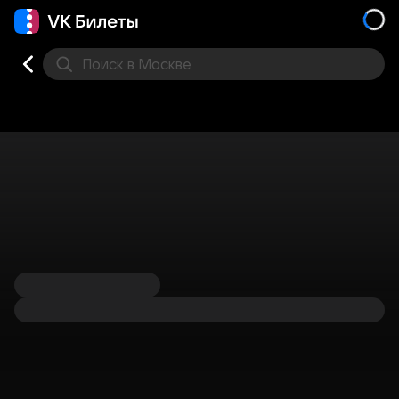
Поиск
в Москве
Места