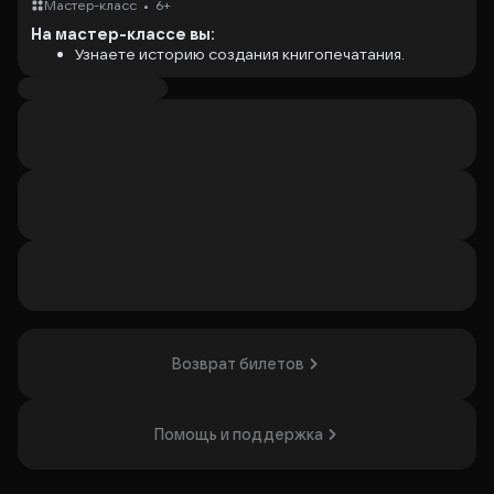
•
Мастер-класс
6+
На мастер-классе вы:
Узнаете историю создания книгопечатания.
Методом высокой печати сможете сделать
красивый диплом.
Впечатать в него свое имя на настоящей пишущей
машинке.
Стоимость указана для 2-х человек.
Входной билет оплачивается отдельно.
Организатор: Частное учреждение культуры
«Интерактивный политехнический музей «Дедушкин
чердак», ИНН 9719053632
Возврат билетов
Помощь и поддержка