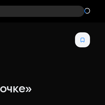
бочке»