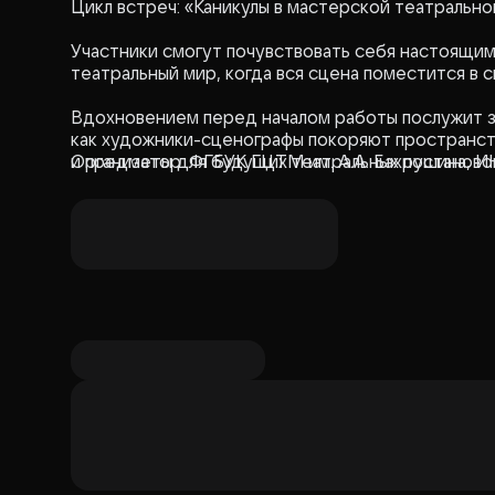
Цикл встреч: «Каникулы в мастерской театрально
Участники смогут почувствовать себя настоящим
театральный мир, когда вся сцена поместится в 
Вдохновением перед началом работы послужит зн
как художники-сценографы покоряют пространст
и предметы для будущих театральных постаново
Организатор: ФГБУК ГЦТМ им. А.А. Бахрушина, 