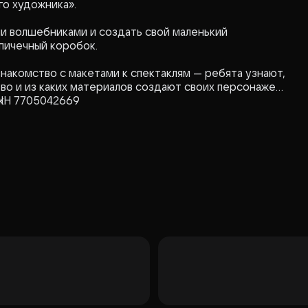
го художника».
и волшебниками и создать свой маленький
спичечный коробок.
акомство с макетами к спектаклям — ребята узнают,
во и из каких материалов создают своих персонажей
к.
ИНН 7705042669