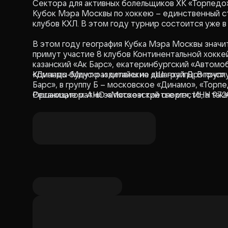
Сектора для активных болельщиков ХК «Торпедо»
Кубок Мэра Москвы по хоккею – единственный с
клубов КХЛ. В этом году турнир состоится уже в 
В этом году география Кубка Мэра Москвы значи
примут участие 8 клубов Континентальной хоккей
казанский «Ак Барс», екатеринбургский «Автом
«Динамо-Минск» и китайские «Шанхай Дрэгонс».
Команды будут разделены на две группы. В груп
Барс», в группу Б – московское «Динамо», «Торп
Решающие матчи за пятое и третье место, а такж
Организатор: АНО «Московский спорт», ИНН 97