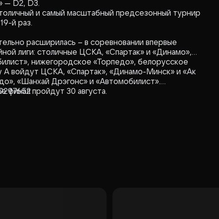
 — D2, D3.
толичный и самый масштабный предсезонный турнир
19-й раз.
тельно расширилась – в соревновании впервые
ной лиги: столичные ЦСКА, «Спартак» и «Динамо»,
обилист», нижегородское «Торпедо», белорусское
пу А войдут ЦСКА, «Спартак», «Динамо-Минск» и «Ак
едо», «Шанхай Дрэгонс» и «Автомобилист».
е финал пройдут 30 августа.
29297652