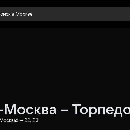
оиск
в Москве
-Москва – Торпед
осква» — В2, В3.