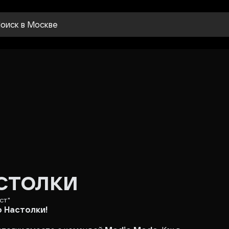
оиск
в Москве
столки
ст"
 Настолки!