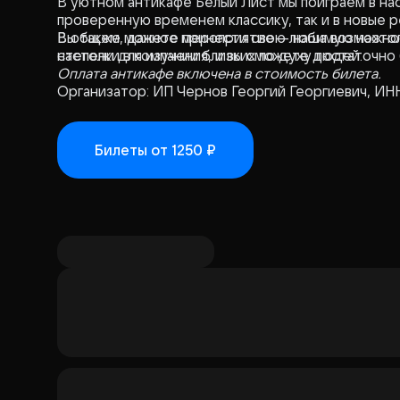
В уютном антикафе Белый Лист мы поиграем в н
проверенную временем классику, так и в новые р
Вы также можете принести свою любимую настол
В общем, данное мероприятие — наша возможност
степени для изучения, и вы сможете достаточно 
настолки в компании близких по духу людей.
Оплата антикафе включена в стоимость билета.
Организатор: ИП Чернов Георгий Георгиевич, И
Билеты
от 1250 ₽