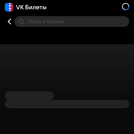
Поиск
в Москве
Места