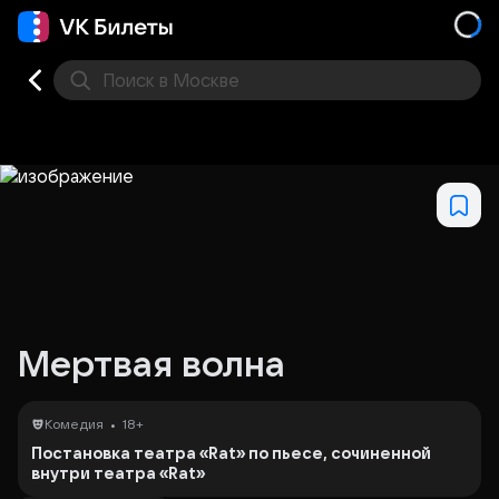
Поиск
в Москве
Места
Мертвая волна
•
Комедия
18+
Постановка театра «Rat» по пьесе, сочиненной
внутри театра «Rat»