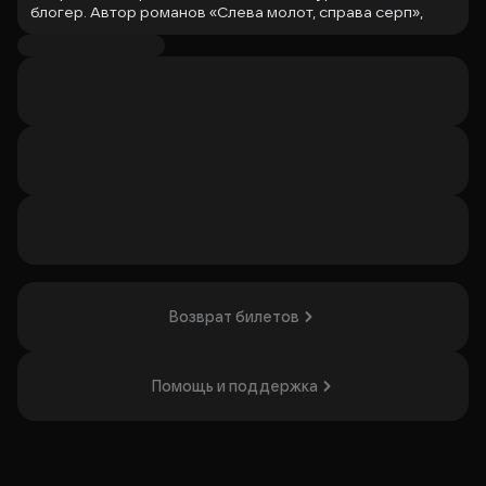
блогер. Автор романов «Слева молот, справа серп»,
«Контрабас» и виски с трюфелями», «История в стиле
Fine», в которых с юмором и ностальгией
рассказываются истории из жизни советских граждан
восьмидесятых годов.
Организатор: ИП Ковачевич Драган, ИНН 772580731383
Возврат билетов
Помощь и поддержка