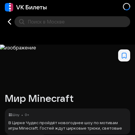
Поиск
в Москве
Места
Мир Minecraft
•
Шоу
0+
В Цирке Чудес пройдёт новогоднее шоу по мотивам
игры Minecraft. Гостей ждут цирковые трюки, световые
эффекты и современные технологии в стиле