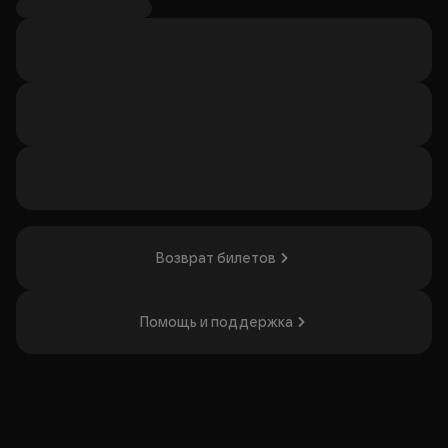
кубического мира. В программе — интерактивные игры с
персонажами игры и праздничная фотосессия на сцене.
В истории — неожиданные повороты и выступление
настоящего Деда Мороза. Шоу понравится всем, кто
любит праздники и волшебство цифрового мира.
Организатор: ООО "ЦИРК ЧУДЕС ПРОДАКШН ",
ИНН 7733406460
Возврат билетов
Помощь и поддержка