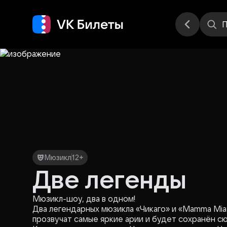
Места
П
Мюзикл
12+
Две легенды
Мюзикл-шоу, два в одном!
Два легендарных мюзикла «Чикаго» и «Mamma Mia
прозвучат самые яркие арии и будет сохранён сю