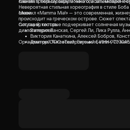
сначала в тюрьму округа Чикаго, а затем перенес
Какими тремя словами можно описать мюзикл «Чи
Невероятная стильная хореография в стиле Боба 
славе.
Мюзикл «Mamma Mia!» — это современная, жизн
происходит на греческом острове. Сюжет спект
ситуаций, которые подчеркивает солнечная муз
Состав артистов:
диалоги героев.
Валерия Ланская, Сергей Ли, Лика Рулла, Анн
Виктория Канаткина, Алексей Бобров, Конс
Организатор: ООО «Театр музыки», ИНН 970704
Дмитрий Янковский, Евгений Безгин, Станис
Чирикова, Анжела Чашина, Олеся Стученко,
Олег Киблер, Елизавета Барановская, Мария