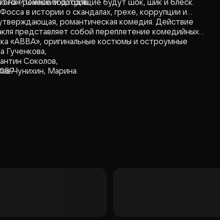
ут на Греческий остров.
каго»? Самые подходящие будут шок, шик и блеск.
Фосса в истории о скандалах, грехе, коррупции и
еутверждающая, романтическая комедия. Действие
акля представляет собой переплетение комедийных
ыка «ABBA», оригинальные костюмы и остроумные
а Гученкова,
тантин Соколов,
5059
лав Чунихин, Марина
 Артём Коверзенко,
 Кораблева.