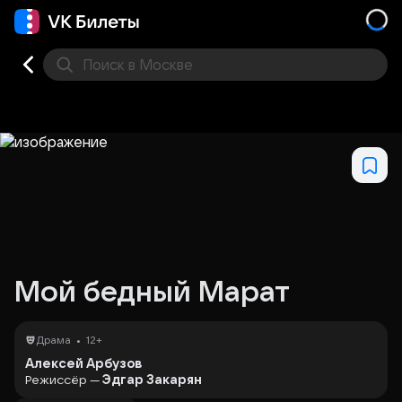
Поиск
в Москве
Места
Мой бедный Марат
•
Драма
12+
Алексей Арбузов
Режиссёр —
Эдгар Закарян