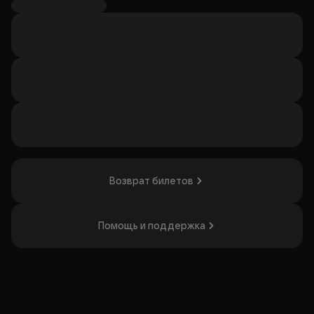
страдая от душевных муки, начинает принимать морфий
и постепенно погружается в зависимость. Единственный
актёр Эдгард Арутюнов («Многоточие») расскажет о
судьбе врача Сергея Полякова и его борьбе с
наркотической зависимостью. Спектакль понравится
тем, кто интересуется психологическими драмами и
глубокими размышлениями о жизни.
Организатор: ИП Бутузова Светлана Викторовна,
ИНН 290102720272
Возврат билетов
Помощь и поддержка