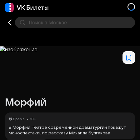
Поиск
в Москве
Места
Морфий
•
Драма
18+
В Морфий Театре современной драматургии покажут
моноспектакль по рассказу Михаила Булгакова
«Морфий». В истории — доктор Поляков, который,