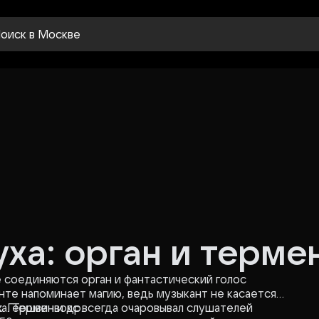
оиск
в Москве
уха: орган и терме
е соединяются орган и фантастический голос
нте напоминает магию, ведь музыкант не касается
ха. Терменвокс всегда очаровывал слушателей
ж. Гершвин и др.