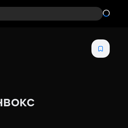
нвокс