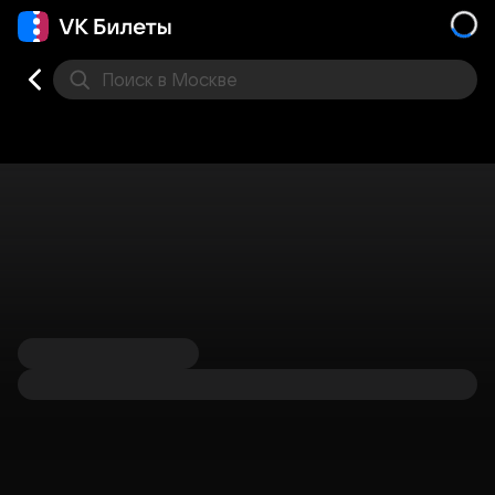
Поиск
в Москве
Места