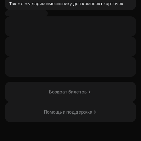
Так же мы дарим имениннику доп комплект карточек
лото и поздравляем на сцене с тортиком и свечкой.
При покупке билета на 4 гостей и более — «Давай лама»
дарит имениннику бутылку игристого.
Если у вас будет от 8 гостей и более — «Давай лама»
дает имениннику скидку 10% на все меню.
Акция действует за неделю до дня рождения и две
недели спустя.
Музыкальное лото Smarty — это уникальное сочетание
лото, караоке и дискотеки!
Для вас выступают артисты, ведущие и танцоры!
Каждый участник, купивший билет на игру, бесплатно
получает свой индивидуальный бинго-бланк, и
начинается настоящее веселье...
Подпевай любимые хиты, танцуй, вычеркивай песни на
бланке и получай подарки!
Возврат билетов
Организатор: ИП Евстарова Екатерина Александровна,
ИНН 771121196508
Помощь и поддержка