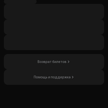
включает игровые раунды, узнаваемые треки и
чередование музыкальных блоков с интерактивом. Шоу
будет интересно любителям музыкальных игр и танцев.
Организатор: ИП Татауров Павел Владимирович,
ИНН 665815420201
Возврат билетов
Помощь и поддержка