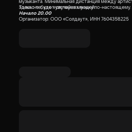
музыканта. Минимальная дистанция между артист
здесь не будет случайных людей.
Только те, кто чувствует музыку по-настоящему.
Начало 20.00
Организатор: ООО «Солдаут», ИНН 7604358225