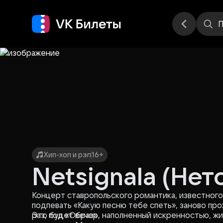
Места
П
Хип-хоп и рэп
16+
Netsignala (Нет
Концерт ставропольского романтика, известного 
подпевать «Какую песню тебе спеть», заново про
раз, под «Образ».
Это будет вечер, наполненный искренностью, ж