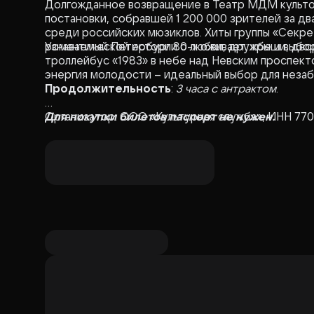
Долгожданное возвращение в Театр МДМ культов
постановки, собравшей 1 200 000 зрителей за дв
среди российских мюзиклов. Хиты группы «Секре
романтической истории о любви, дружбе и выбор
Узнаваемый Петербург 80-х оживает: крыши, дво
троллейбус «1983» в небе над Невским проспекто
энергия молодости – идеальный выбор для незаб
Продолжительность
:
3 часа с антрактом
.
Для покупки билетов паспорт не нужен.
Организатор: ООО «Культурная служба», ИНН 77