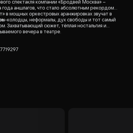
ого спектакля компании «Бродвей Москва» –
а года аншлагов, что стало абсолютным рекордом
т» в мощных оркестровых аранжировках звучат в
е.
ры-колодцы, неформалы, дух свободы и тот самый
м. Захватывающий сюжет, тёплая ностальгия и
ываемого вечера в театре.
07719297