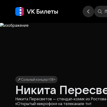
Места
П
Сольный концерт
18+
Никита Пересв
Никита Пересветов — стендап-комик из Ростова
«Открытый микрофон» на телеканале тнт.