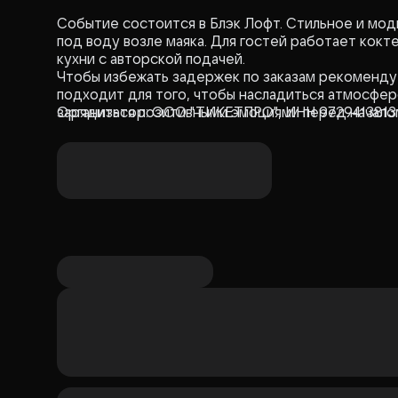
Событие состоится в Блэк Лофт. Стильное и модное пространство создает ощущение погружения
под воду возле маяка. Для гостей работает коктейль-бар, а также ресторан европейской и русской
кухни с авторской подачей.
Чтобы избежать задержек по заказам рекоменду
подходит для того, чтобы насладиться атмосфер
зарядиться позитивными эмоциями перед начало
Организатор: ООО "ТИКЕТПРО", ИНН 9729413813