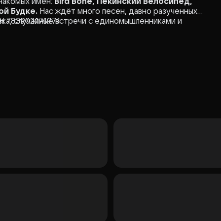
знакомых имён:
Bird Bone, Пекинский Велосипед,
ой Будке.
Нас ждёт много песен, давно разученных
овка, случайные встречи с единомышленниками и
НН 783902474974