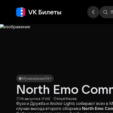
Места
П
Музыкальные
16+
North Emo Com
15 августа в 17.00
Клуб Pravda
Фузз и Дружба и Anchor Lights собирают всех в
случаю выхода второго сборника
North Emo Com