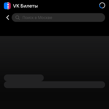
Поиск
в Москве
Места