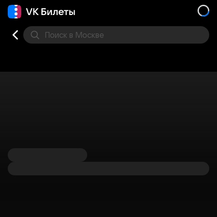
Поиск
в Москве
Места