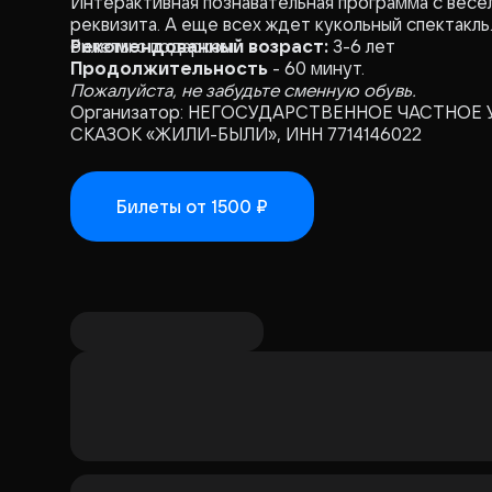
Интерактивная познавательная программа с весе
реквизита. А еще всех ждет кукольный спектакль
билеты с подарком.
Рекомендованный возраст:
3-6 лет
Продолжительность
- 60 минут.
Пожалуйста, не забудьте сменную обувь.
Организатор: НЕГОСУДАРСТВЕННОЕ ЧАСТНОЕ УЧРЕЖДЕНИЕ 
СКАЗОК «ЖИЛИ-БЫЛИ», ИНН 7714146022
Билеты
от 1500 ₽