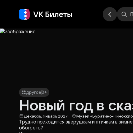
Места
П
другое
0+
Новый год в ск
Декабрь, Январь 2027
Музей «Буратино-Пиноккио
Трудно приходится зверушкам и птичкам в зимнем
обогреть?