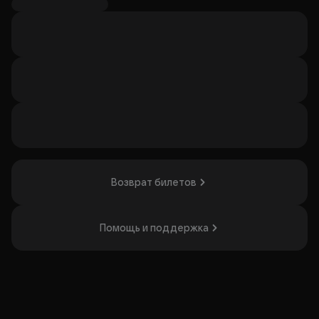
способы, которые они выбирают, весьма авантюрны.
Блистательный состав актёров подарит вам по-
настоящему чудесный вечер. Вы с героями спектакля и
попоёте, и потанцуете, и узнаете себя и своих знакомых
в разных ситуациях.
В ролях*:
Зоя Буряк, Любовь Коняева, Марина Алфеева
*В состав исполнителей могут быть внесены изменения
без дополнительного уведомления.
Продолжительность
: 2 часа с антрактом.
Возврат билетов
Организатор: ООО "ПРО-ТЕАТР", ИНН 9719081510
Помощь и поддержка