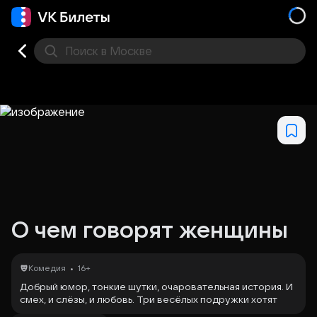
Поиск
в Москве
Места
О чем говорят женщины
•
Комедия
16+
Добрый юмор, тонкие шутки, очаровательная история. И
смех, и слёзы, и любовь. Три весёлых подружки хотят
решить вопрос своей личной жизни — выйти замуж. Но