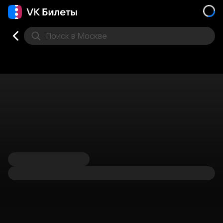
Поиск
в Москве
Места