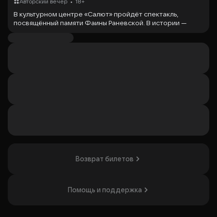
•
Авторский вечер
18+
В культурном центре «Салют» пройдёт спектакль,
посвящённый памяти Фаины Раневской. В истории —
смешная и грустная жизнь актрисы в её московской
квартире за последний год. Пьесу написали Лион
Измайлов и Алексей Цапик, а постановку осуществил
Лев Шимелов. В спектакле участвуют заслуженные
артисты России Ольга Анохина и Елена Борзова,
народная артистка России Алёна Охлупина и народный
артист России Александр Пашутин. Спектакль
понравится тем, кто ценит комедийную драму и юмор
Фаины Раневской.
Организатор: ИП Мясников Е.А., ИНН 772665144105
Возврат билетов
Помощь и поддержка