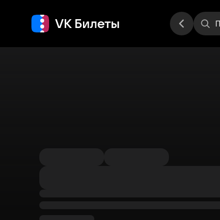
Места
П