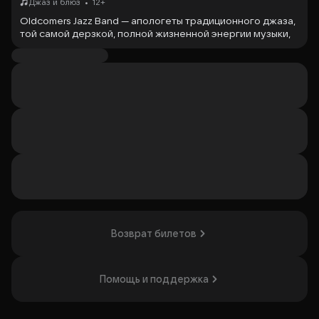
•
Джаз и блюз
12+
Oldcomers Jazz Band — апологеты традиционного джаза,
той самой дерзкой, полной жизненной энергии музыки,
зажигавшей танцполы сто лет назад. Сплетая
двухголосия духовых, пружинистую ритм-секцию и
вокал, эта музыка живёт и сейчас — а Oldcomers Jazz
Band с радостью и любовью делятся ей с вами.
Денис Новиков — труба
Кочар Темирджанов — кларнет Ксения Савченко —
контрабас, вокал
Пётр Смирнов — гитара, вокал Елизавета Головень
— фортепиано
Дмитрий Сафонов — ударные
Организатор: ООО "Джем Клуб Мьюзик",
ИНН 7702833503
Возврат билетов
Помощь и поддержка